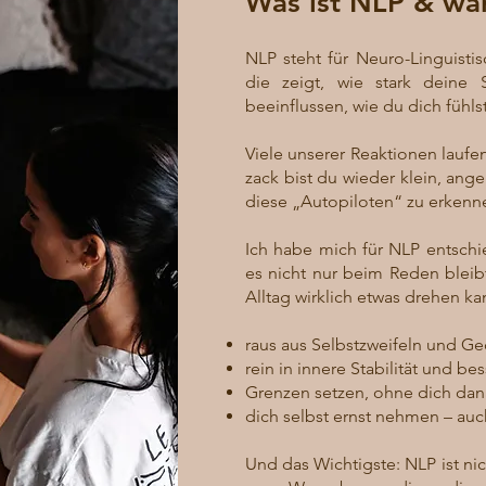
Was ist NLP & war
NLP steht für Neuro-Linguisti
die zeigt, wie stark deine
beeinflussen, wie du dich fühls
Viele unserer Reaktionen laufen
zack bist du wieder klein, ange
diese „Autopiloten“ zu erkenn
Ich habe mich für NLP entschied
es nicht nur beim Reden bleib
Alltag wirklich etwas drehen ka
raus aus Selbstzweifeln und G
rein in innere Stabilität und b
Grenzen setzen, ohne dich dan
dich selbst ernst nehmen – au
Und das Wichtigste: NLP ist nic