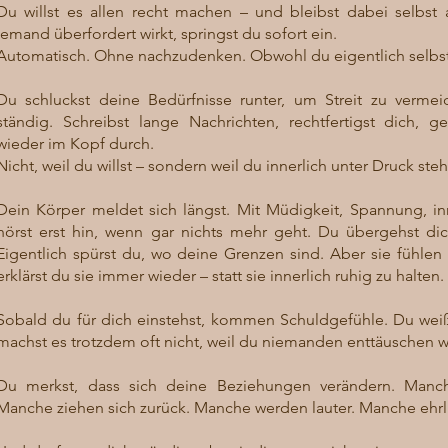
Du willst es allen recht machen – und bleibst dabei selbst
jemand überfordert wirkt, springst du sofort ein.
Automatisch. Ohne nachzudenken. Obwohl du eigentlich selbs
Du schluckst deine Bedürfnisse runter, um Streit zu vermei
ständig. Schreibst lange Nachrichten, rechtfertigst dich,
wieder im Kopf durch.
Nicht, weil du willst – sondern weil du innerlich unter Druck steh
Dein Körper meldet sich längst. Mit Müdigkeit, Spannung, i
hörst erst hin, wenn gar nichts mehr geht. Du übergehst dich
Eigentlich spürst du, wo deine Grenzen sind. Aber sie fühlen s
erklärst du sie immer wieder – statt sie innerlich ruhig zu halten.
Sobald du für dich einstehst, kommen Schuldgefühle. Du weißt
machst es trotzdem oft nicht, weil du niemanden enttäuschen wi
Du merkst, dass sich deine Beziehungen verändern. Manch
Manche ziehen sich zurück. Manche werden lauter. Manche ehrli