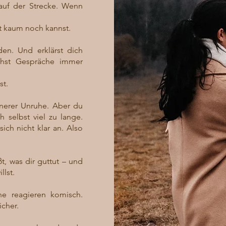
 auf der Strecke. Wenn
t kaum noch kannst.
den. Und erklärst dich
 gehst Gespräche immer
st.
nnerer Unruhe. Aber du
 selbst viel zu lange.
ich nicht klar an. Also
, was dir guttut – und
llst.
e reagieren komisch.
cher.