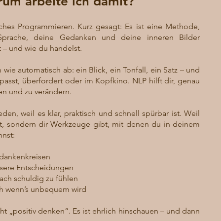
um arbeite ich damit?
sches Programmieren. Kurz gesagt: Es ist eine Methode,
 Sprache, deine Gedanken und deine inneren Bilder
t – und wie du handelst.
 wie automatisch ab: ein Blick, ein Tonfall, ein Satz – und
passt, überfordert oder im Kopfkino. NLP hilft dir, genau
en und zu verändern.
en, weil es klar, praktisch und schnell spürbar ist. Weil
t, sondern dir Werkzeuge gibt, mit denen du in deinem
nnst:
edankenkreisen
essere Entscheidungen
ach schuldig zu fühlen
ch wenn’s unbequem wird
ht „positiv denken“. Es ist ehrlich hinschauen – und dann