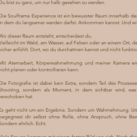
Du bist zu ganz, um nur halb gesehen zu werden.
Die Soulframe Experience ist ein bewusster Raum innerhalb de
in dem du langsamer werden darfst. Ankommen kannst. Und wied
Wo dieser Raum entsteht, entscheidest du.
Vielleicht im Wald, am Wasser, auf Felsen oder an einem Ort, de
sicher anfühlt. Dort, wo du durchatmen kannst und nicht funkti
Mit Atemarbeit, Körperwahrnehmung und meiner Kamera ent
nicht planen oder kontrollieren kann.
Die Fotografie ist dabei kein Extra, sondern Teil des Prozesses
Shooting, sondern als Moment, in dem sichtbar wird, was s
verschoben hat.
Es geht nicht um ein Ergebnis. Sondern um Wahrnehmung. Um
begegnest dir selbst ohne Rolle, ohne Anspruch, ohne Bewe
Sondern ehrlich. Echt.
Viele Frauen kommen mit einem festen Bild von sich. Nach d