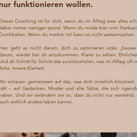
nur funktionieren wollen.
Dieses Coaching ist für dich, wenn du im Alltag zwar alles scha
dabei immer weniger spürst. Wenn du müde bist vom Starkse
Durchhalten. Wenn du merkst: Ich kann so nicht weitermachen.
Hier geht es nicht darum, dich zu optimieren oder „besse
darum, wieder bei dir anzukommen. Klarer zu sehen. Ehrlicher 
Und dir Schritt für Schritt das zurückzuholen, was im Alltag oft v
Ruhe. Innere Klarheit.
Wir schauen gemeinsam auf das, was dich innerlich blockiert, 
hält – auf Gedanken, Muster und alte Sätze, die sich irgen
haben. Und wir verändern sie so, dass du nicht nur verstehst, 
auch wirklich anders leben kannst.