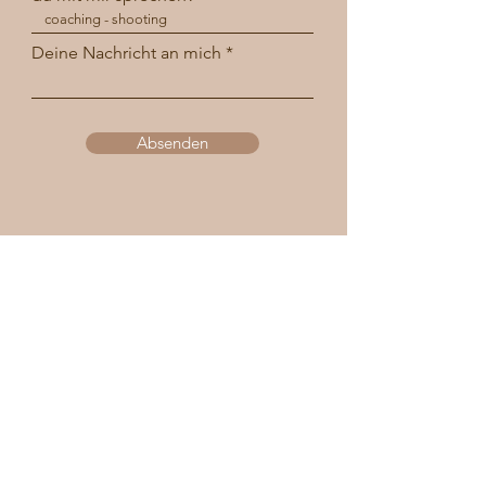
Deine Nachricht an mich
Absenden
GET IN TOUCH
FOR YOUR
WEDDING
Name der Braut/des Bräutigams